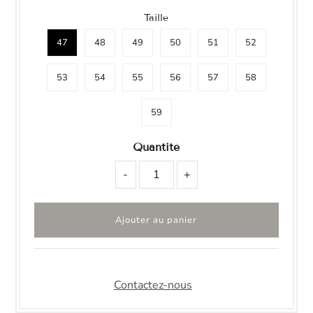
Taille
47
48
49
50
51
52
53
54
55
56
57
58
59
Quantité
-
+
Contactez-nous