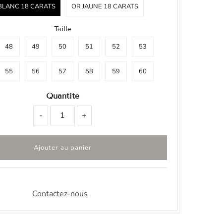
BLANC 18 CARATS
OR JAUNE 18 CARATS
Taille
48
49
50
51
52
53
55
56
57
58
59
60
Quantité
-
+
Contactez-nous