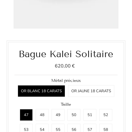
Bague Kalei Solitaire
620,00 €
Métal précieux
OR BLANC 18 CARATS
OR JAUNE 18 CARATS
Taille
47
48
49
50
51
52
53
54
55
56
57
58