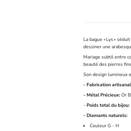
La bague « Lys » séduit
dessiner une arabesqu
Mariage subtil entre ca
beauté des pierres fin
Son design lumineux en f
- Fabrication artisana
- Métal Précieux:
Or B
-
Poids total du bijou:
- Diamants naturels:
Couleur G - H