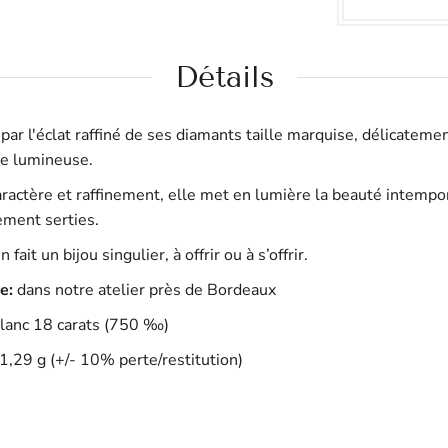
Inscrivez-vous à notre Newsletter
Détails
 par l'éclat raffiné de ses diamants taille marquise, délicateme
e lumineuse.
ractère et raffinement, elle met en lumière la beauté intempore
ement serties.
ait un bijou singulier, à offrir ou à s’offrir.
le:
dans notre atelier près de Bordeaux
lanc 18 carats
(750 ‰)
1,29 g (+/- 10% perte/restitution)