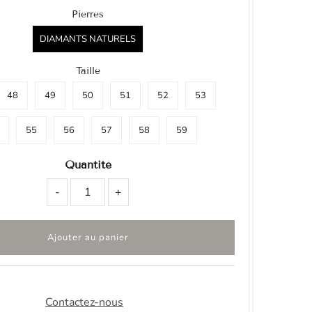
Pierres
DIAMANTS NATURELS
Taille
48
49
50
51
52
53
55
56
57
58
59
Quantité
-
+
Contactez-nous